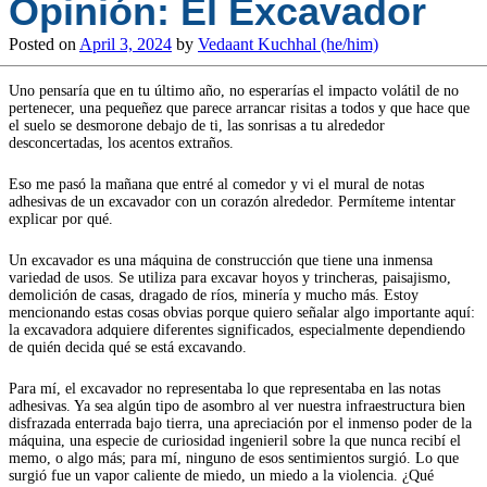
Opinión: El Excavador
Posted on
April 3, 2024
by
Vedaant Kuchhal (he/him)
Uno pensaría que en tu último año, no esperarías el impacto volátil de no
pertenecer, una pequeñez que parece arrancar risitas a todos y que hace que
el suelo se desmorone debajo de ti, las sonrisas a tu alrededor
desconcertadas, los acentos extraños.
Eso me pasó la mañana que entré al comedor y vi el mural de notas
adhesivas de un excavador con un corazón alrededor. Permíteme intentar
explicar por qué.
Un excavador es una máquina de construcción que tiene una inmensa
variedad de usos. Se utiliza para excavar hoyos y trincheras, paisajismo,
demolición de casas, dragado de ríos, minería y mucho más. Estoy
mencionando estas cosas obvias porque quiero señalar algo importante aquí:
la excavadora adquiere diferentes significados, especialmente dependiendo
de quién decida qué se está excavando.
Para mí, el excavador no representaba lo que representaba en las notas
adhesivas. Ya sea algún tipo de asombro al ver nuestra infraestructura bien
disfrazada enterrada bajo tierra, una apreciación por el inmenso poder de la
máquina, una especie de curiosidad ingenieril sobre la que nunca recibí el
memo, o algo más; para mí, ninguno de esos sentimientos surgió. Lo que
surgió fue un vapor caliente de miedo, un miedo a la violencia. ¿Qué