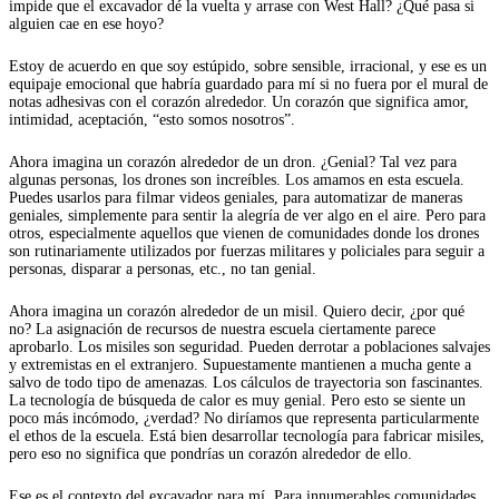
impide que el excavador dé la vuelta y arrase con West Hall? ¿Qué pasa si
alguien cae en ese hoyo?
Estoy de acuerdo en que soy estúpido, sobre sensible, irracional, y ese es un
equipaje emocional que habría guardado para mí si no fuera por el mural de
notas adhesivas con el corazón alrededor. Un corazón que significa amor,
intimidad, aceptación, “esto somos nosotros”.
Ahora imagina un corazón alrededor de un dron. ¿Genial? Tal vez para
algunas personas, los drones son increíbles. Los amamos en esta escuela.
Puedes usarlos para filmar videos geniales, para automatizar de maneras
geniales, simplemente para sentir la alegría de ver algo en el aire. Pero para
otros, especialmente aquellos que vienen de comunidades donde los drones
son rutinariamente utilizados por fuerzas militares y policiales para seguir a
personas, disparar a personas, etc., no tan genial.
Ahora imagina un corazón alrededor de un misil. Quiero decir, ¿por qué
no? La asignación de recursos de nuestra escuela ciertamente parece
aprobarlo. Los misiles son seguridad. Pueden derrotar a poblaciones salvajes
y extremistas en el extranjero. Supuestamente mantienen a mucha gente a
salvo de todo tipo de amenazas. Los cálculos de trayectoria son fascinantes.
La tecnología de búsqueda de calor es muy genial. Pero esto se siente un
poco más incómodo, ¿verdad? No diríamos que representa particularmente
el ethos de la escuela. Está bien desarrollar tecnología para fabricar misiles,
pero eso no significa que pondrías un corazón alrededor de ello.
Ese es el contexto del excavador para mí. Para innumerables comunidades,