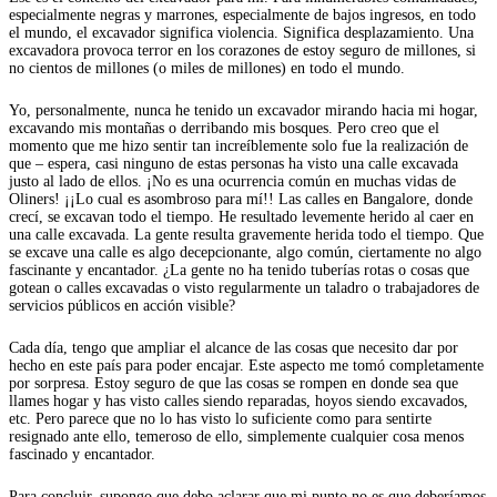
especialmente negras y marrones, especialmente de bajos ingresos, en todo
el mundo, el excavador significa violencia. Significa desplazamiento. Una
excavadora provoca terror en los corazones de estoy seguro de millones, si
no cientos de millones (o miles de millones) en todo el mundo.
Yo, personalmente, nunca he tenido un excavador mirando hacia mi hogar,
excavando mis montañas o derribando mis bosques. Pero creo que el
momento que me hizo sentir tan increíblemente solo fue la realización de
que – espera, casi ninguno de estas personas ha visto una calle excavada
justo al lado de ellos. ¡No es una ocurrencia común en muchas vidas de
Oliners! ¡¡Lo cual es asombroso para mí!! Las calles en Bangalore, donde
crecí, se excavan todo el tiempo. He resultado levemente herido al caer en
una calle excavada. La gente resulta gravemente herida todo el tiempo. Que
se excave una calle es algo decepcionante, algo común, ciertamente no algo
fascinante y encantador. ¿La gente no ha tenido tuberías rotas o cosas que
gotean o calles excavadas o visto regularmente un taladro o trabajadores de
servicios públicos en acción visible?
Cada día, tengo que ampliar el alcance de las cosas que necesito dar por
hecho en este país para poder encajar. Este aspecto me tomó completamente
por sorpresa. Estoy seguro de que las cosas se rompen en donde sea que
llames hogar y has visto calles siendo reparadas, hoyos siendo excavados,
etc. Pero parece que no lo has visto lo suficiente como para sentirte
resignado ante ello, temeroso de ello, simplemente cualquier cosa menos
fascinado y encantador.
Para concluir, supongo que debo aclarar que mi punto no es que deberíamos